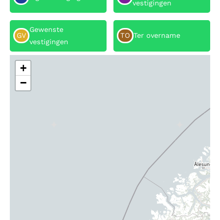
vestigingen
Gewenste
GV
TO
Ter overname
vestigingen
+
−