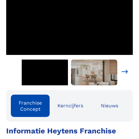
Franchise
Kerncijfers
Nieuws
Concept
Informatie Heytens Franchise