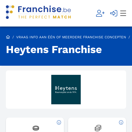
/
VRAAG INFO AAN ÉÉN OF MEERDERE FRANCHISE CONCEPTEN
/
Heytens Franchise