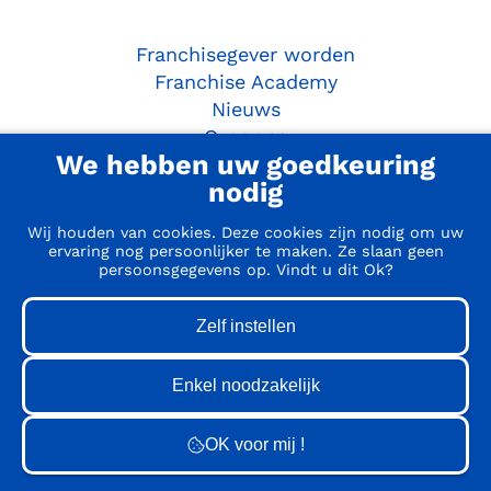
Franchisegever worden
Franchise Academy
Nieuws
Over ons
We hebben uw goedkeuring
Ondernemersgids
nodig
Aan de slag
Wij houden van cookies. Deze cookies zijn nodig om uw
ervaring nog persoonlijker te maken. Ze slaan geen
persoonsgegevens op. Vindt u dit Ok?
Doe de Franchise Match
Webinar
Matchmaker sessie
10 stappen om franchisenemer te worden
Contact
© Franchise.be - BE 0806.838.575 -
Cookiebeleid