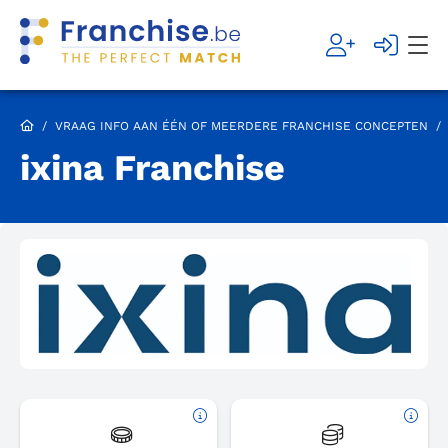
/
VRAAG INFO AAN ÉÉN OF MEERDERE FRANCHISE CONCEPTEN
/
ixina Franchise