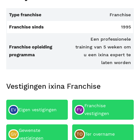
Type franchise
Franchise
Franchise sinds
1995
Een professionele
Franchise opleiding
training van 5 weken om
programma
u een ixina expert te
laten worden
Vestigingen ixina Franchise
Franchise
EV
Eigen vestigingen
FV
vestigingen
Gewenste
GV
TO
Ter overname
vestigingen