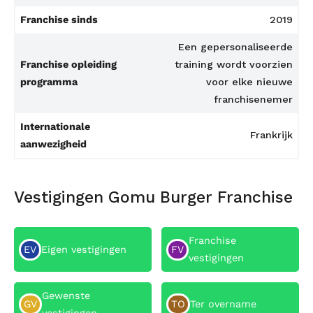
Franchise sinds
2019
Een gepersonaliseerde
Franchise opleiding
training wordt voorzien
programma
voor elke nieuwe
franchisenemer
Internationale
Frankrijk
aanwezigheid
Vestigingen Gomu Burger Franchise
Franchise
EV
Eigen vestigingen
FV
vestigingen
Gewenste
GV
TO
Ter overname
vestigingen