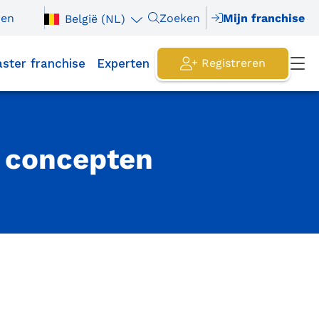
ren
Zoeken
Mijn franchise
België (NL)
ster franchise
Experten
Registreren
e concepten