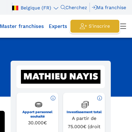
Cherchez
Ma franchise
Belgique (FR)
Master franchises
Experts
S'inscrire
Apport personnel
Investissement total
souhaité
A partir de
30.000€
75.000€ (droit