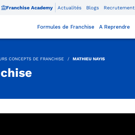
Franchise Academy
Actualités
Blogs
Recrutement
Formules de Franchise
A Reprendre
EURS CONCEPTS DE FRANCHISE
/
MATHIEU NAYIS
nchise