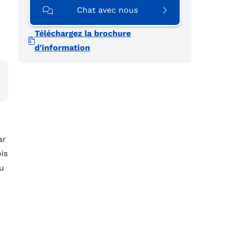
Chat avec nous
Téléchargez la brochure
d'information
ar
is
eu