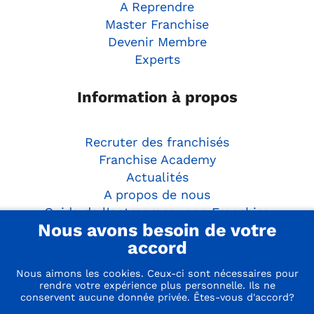
A Reprendre
Master Franchise
Devenir Membre
Experts
Information à propos
Recruter des franchisés
Franchise Academy
Actualités
A propos de nous
Guide de l'entrepreneur en Franchise
Nous avons besoin de votre
accord
Activités
Nous aimons les cookies. Ceux-ci sont nécessaires pour
rendre votre expérience plus personnelle. Ils ne
Faites le Franchise Match
conservent aucune donnée privée. Êtes-vous d'accord?
Webinaire