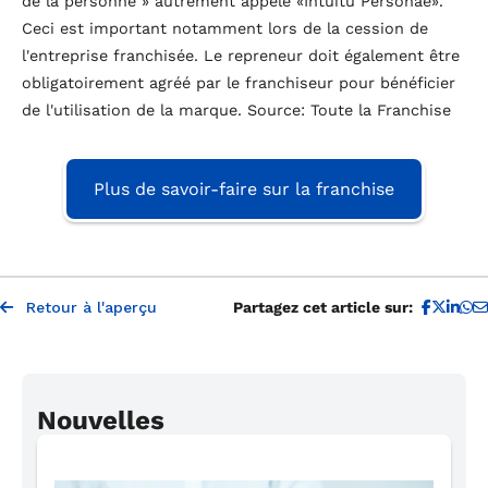
de la personne » autrement appelé «Intuitu Personae».
Ceci est important notamment lors de la cession de
l'entreprise franchisée. Le repreneur doit également être
obligatoirement agréé par le franchiseur pour bénéficier
de l'utilisation de la marque. Source: Toute la Franchise
Plus de savoir-faire sur la franchise
P
Retour à l'aperçu
Partagez cet article sur:
Nouvelles