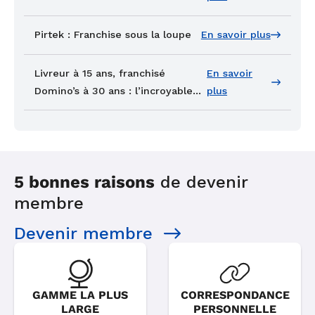
d’expertise technique en projet
entrepreneurial
Pirtek : Franchise sous la loupe
En savoir plus
Livreur à 15 ans, franchisé
En savoir
Domino’s à 30 ans : l’incroyable
plus
parcours d’Alex au sein de
l’enseigne
5 bonnes raisons
de devenir
membre
Devenir membre
GAMME LA PLUS
CORRESPONDANCE
LARGE
PERSONNELLE