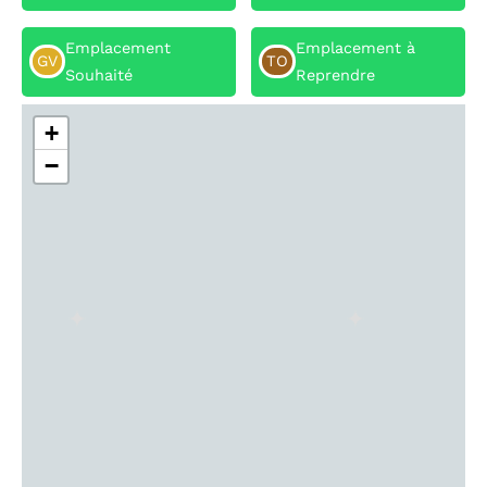
Emplacement
Emplacement à
GV
TO
Souhaité
Reprendre
+
−