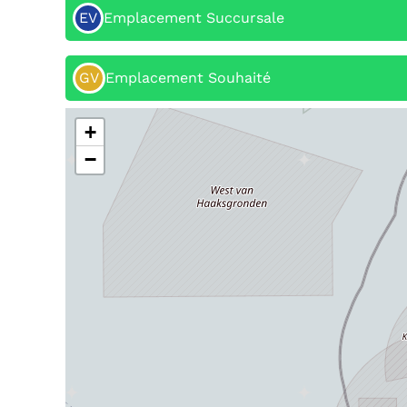
EV
Emplacement Succursale
GV
Emplacement Souhaité
+
−