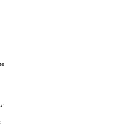
r
es
ur
t