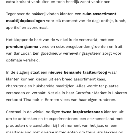
extra krokant vanbuiten en toch heerlijk zacht vanbinnen.
Tegenover de bakkerij vinden klanten een
ruim assortiment
maaltijdoplossingen
voor elk moment van de dag: ontbijt, lunch,
aperitief en avondmaal.
Het kloppende hart van de winkel is de versmarkt, met een
premium gamma
verse en seizoensgebonden groenten en fruit
van SanLucar. Een gloednieuw vernevelingssysteem zorgt voor
optimale versheid.
In de slagerij staat een
nieuwe bemande traiteurtoog
waar
klanten kunnen kiezen uit een breed assortiment kaas,
charcuterie en huisbereide maaltijden. Alles wordt ter plaatse
versneden en verpakt. Net als in haar Carrefour Market in Lokeren
verkoopt Tina ook in Bornem vlees van haar eigen runderen.
Centraal in de winkel nodigen
twee inspiratiezones
klanten uit
om te ontdekken en te experimenteren: een seizoenseiland met
producten die aansluiten bij het moment van het jaar, en een
maaltijdeiland met diverse ingrediënten om thuis iets lekkers op