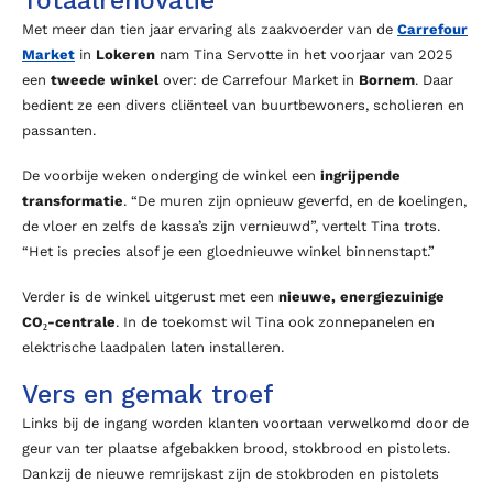
Totaalrenovatie
Met meer dan tien jaar ervaring als zaakvoerder van de
Carrefour
Market
in
Lokeren
nam Tina Servotte in het voorjaar van 2025
een
tweede winkel
over: de Carrefour Market in
Bornem
. Daar
bedient ze een divers cliënteel van buurtbewoners, scholieren en
passanten.
De voorbije weken onderging de winkel een
ingrijpende
transformatie
. “De muren zijn opnieuw geverfd, en de koelingen,
de vloer en zelfs de kassa’s zijn vernieuwd”, vertelt Tina trots.
“Het is precies alsof je een gloednieuwe winkel binnenstapt.”
Verder is de winkel uitgerust met een
nieuwe, energiezuinige
CO₂-centrale
. In de toekomst wil Tina ook zonnepanelen en
elektrische laadpalen laten installeren.
Vers en gemak troef
Links bij de ingang worden klanten voortaan verwelkomd door de
geur van ter plaatse afgebakken brood, stokbrood en pistolets.
Dankzij de nieuwe remrijskast zijn de stokbroden en pistolets