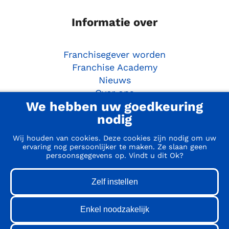
Informatie over
Franchisegever worden
Franchise Academy
Nieuws
Over ons
We hebben uw goedkeuring
Ondernemersgids
nodig
Aan de slag
Wij houden van cookies. Deze cookies zijn nodig om uw
ervaring nog persoonlijker te maken. Ze slaan geen
persoonsgegevens op. Vindt u dit Ok?
Doe de Franchise Match
Webinar
Matchmaker sessie
10 stappen om franchisenemer te worden
Contact