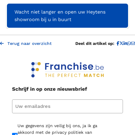
Wacht niet langer en open uw Heytens
showroom bij u in buurt
D
Terug naar overzicht
Deel dit artikel op:
Schrijf in op onze nieuwsbrief
Uw gegevens zijn veilig bij ons, ja ik ga
akkoord met de privacy politiek van