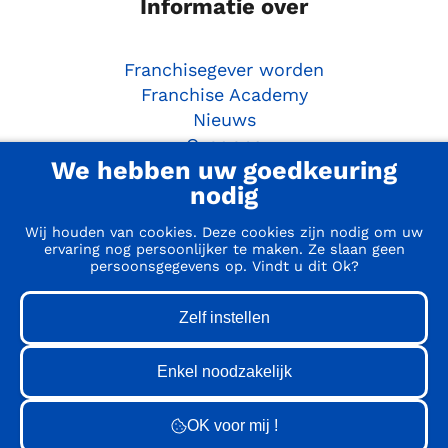
Informatie over
Franchisegever worden
Franchise Academy
Nieuws
Over ons
We hebben uw goedkeuring
Ondernemersgids
nodig
Aan de slag
Wij houden van cookies. Deze cookies zijn nodig om uw
ervaring nog persoonlijker te maken. Ze slaan geen
persoonsgegevens op. Vindt u dit Ok?
Doe de Franchise Match
Webinar
Matchmaker sessie
10 stappen om franchisenemer te worden
Contact