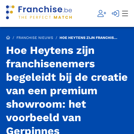
/
FRANCHISE NIEUWS
/
HOE HEYTENS ZIJN FRANCHISENEMERS BEGELEIDT BIJ DE CREATIE VAN EEN PREMIUM SHOWROOM: HET VOORBEELD VAN GERPINNES
Hoe Heytens zijn
franchisenemers
begeleidt bij de creatie
van een premium
showroom: het
voorbeeld van
Gerpinnes