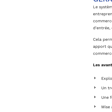
Le systè
entrepren
commerce.
d'entrée, 
Cela perm
apport qu
commerc
Les avan
Explo
Un tr
Une f
Mise 