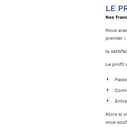
LE P
Nos franc
Nous avan
premier :
la satisfa
Le profil 
Passi
Comm
Entr
Alors si 
vous souh