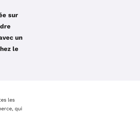
ée sur
ndre
avec un
hez le
tes les
erce, qui