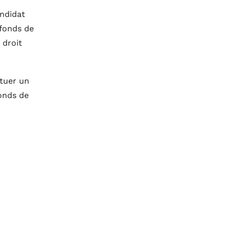
andidat
 fonds de
 droit
ituer un
fonds de