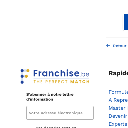
Retour 
Rapid
Formule
S'abonner à notre lettre
d'information
A Repre
Master 
Deveni
Experts