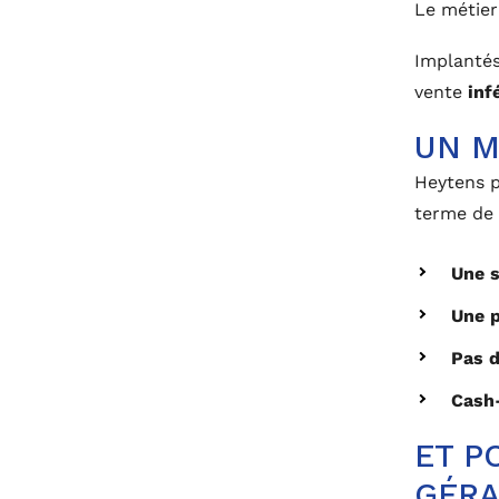
Le métier
Implantés
vente
inf
UN M
Heytens p
terme de 
Une s
Une p
Pas d
Cash
ET P
GÉRA