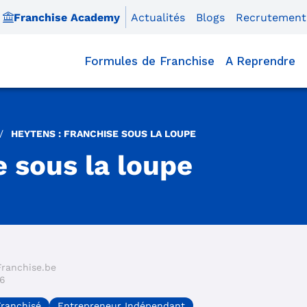
Franchise Academy
Actualités
Blogs
Recrutement
Formules de Franchise
A Reprendre
/
HEYTENS : FRANCHISE SOUS LA LOUPE
e sous la loupe
Franchise.be
26
Franchisé
Entrepreneur Indépendant