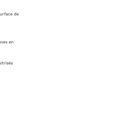
surface de
uves en
itrisés