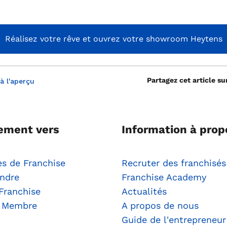
Réalisez votre rêve et ouvrez votre showroom Heytens
Partagez cet article su
à l'aperçu
ement vers
Information à prop
s de Franchise
Recruter des franchisés
ndre
Franchise Academy
Franchise
Actualités
r Membre
A propos de nous
Guide de l'entrepreneur